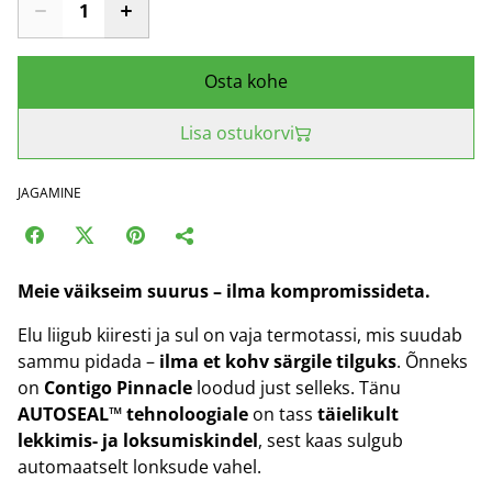
Osta kohe
Lisa ostukorvi
JAGAMINE
Meie väikseim suurus – ilma kompromissideta.
Elu liigub kiiresti ja sul on vaja termotassi, mis suudab
sammu pidada –
ilma et kohv särgile tilguks
. Õnneks
on
Contigo Pinnacle
loodud just selleks. Tänu
AUTOSEAL™ tehnoloogiale
on tass
täielikult
lekkimis- ja loksumiskindel
, sest kaas sulgub
automaatselt lonksude vahel.