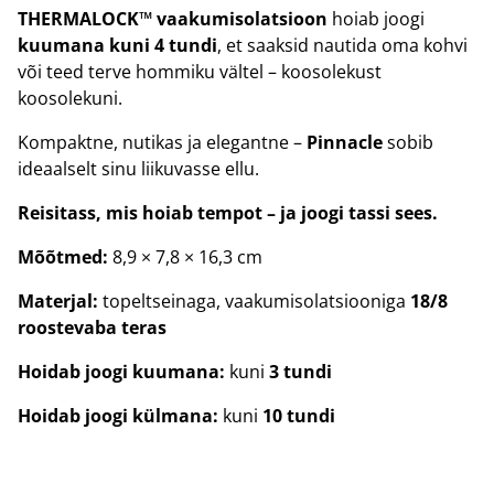
THERMALOCK™ vaakumisolatsioon
hoiab joogi
kuumana kuni 4 tundi
, et saaksid nautida oma kohvi
või teed terve hommiku vältel – koosolekust
koosolekuni.
Kompaktne, nutikas ja elegantne –
Pinnacle
sobib
ideaalselt sinu liikuvasse ellu.
Reisitass, mis hoiab tempot – ja joogi tassi sees.
Mõõtmed:
8,9 × 7,8 × 16,3 cm
Materjal:
topeltseinaga, vaakumisolatsiooniga
18/8
roostevaba teras
Hoidab joogi kuumana:
kuni
3 tundi
Hoidab joogi külmana:
kuni
10 tundi