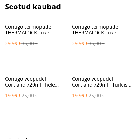
Seotud kaubad
%
%
Contigo termopudel
Contigo termopudel
THERMALOCK Luxe
THERMALOCK Luxe
Tumbler 720 ml roheline
Tumbler 720 ml sinine
29,99 €
35,00 €
29,99 €
35,00 €
2212918
2212919
%
%
Contigo veepudel
Contigo veepudel
Cortland 720ml - hele
Cortland 720ml - Türkiis
sinine 2191386
2191387
19,99 €
25,00 €
19,99 €
25,00 €