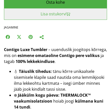
Osta kohe
Lisa ostukorvi
JAGAMINE
Contigo Luxe Tumbler
– uuenduslik joogitops kõrrega,
mis on
esimene omataoline Contigo pere valikus
ja
tagab
100% lekkekindluse
.
💧
Täiuslik tihedus:
tänu kõrre unikaalsele
sisemisele klapile saad nautida oma lemmikjooki
ilma lekkeohtu kartmata – isegi ümber minnes
jääb jook kindlalt tassi sisse.
❄️
Jääkülm kogu päeva:
THERMALOCK™
vaakumisolatsioon
hoiab joogi
külmana kuni
14 tundi
.