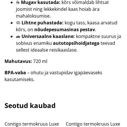
☕
Mugav kasutada:
kõrs võimaldab lihtsat
joomist ning lekkekindel kaas hoiab ära
mahaloksumise.
🧼
Lihtne puhastada:
kogu tass, kaasa arvatud
kõrs, on
nõudepesumasinas pestav
.
🚗
Universaalne kaaslane:
kompaktne suurus ja
sobivus enamiku
autotopsihoidjatega
teevad
sellest ideaalse reisikaaslase.
Mahutavus:
720 ml
BPA-vaba
– ohutu ja vastupidav igapäevaseks
kasutamiseks.
Seotud kaubad
Contigo termokruus Luxe
Contigo termokruus Luxe