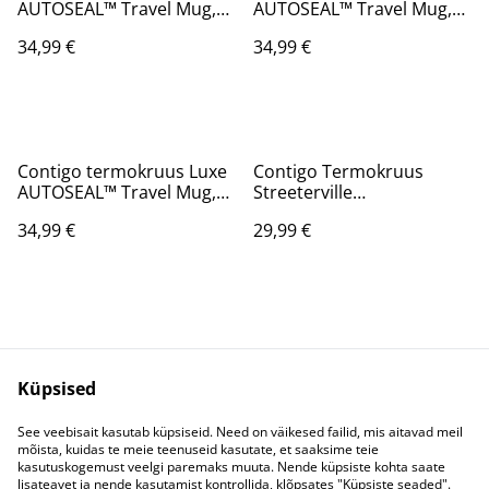
AUTOSEAL™ Travel Mug,
AUTOSEAL™ Travel Mug,
360 ml oranz 2104542
360 ml must 2104541
34,99 €
34,99 €
Contigo termokruus Luxe
Contigo Termokruus
AUTOSEAL™ Travel Mug,
Streeterville
360 ml sinine 2106223
THERMALOCK™ 1200 ml
34,99 €
29,99 €
valge 2217786
Küpsised
Võta meiega
Juriidilised
See veebisait kasutab küpsiseid. Need on väikesed failid, mis aitavad meil
mõista, kuidas te meie teenuseid kasutate, et saaksime teie
ühendust
tingimused
kasutuskogemust veelgi paremaks muuta. Nende küpsiste kohta saate
Privaatsuspoliitika
Küpsisepoliitika
lisateavet ja nende kasutamist kontrollida, klõpsates "Küpsiste seaded".