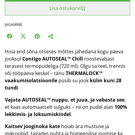
Lisa ostukorvi
JAGAMINE
Hoia end sõna otseses mõttes jahedana kogu päeva
jooksul
Contigo AUTOSEAL™ Chill
roostevabast
terasest termopudeliga (720 ml). Olgu sa teel, trennis
või tööpäeva keskel – tänu
THERMALOCK™
vaakumisolatsioonile
püsib su jook
külm kuni 28
tundi
.
Vajuta AUTOSEAL™ nuppu, et juua, ja vabasta see
,
et kaas automaatselt sulguks – nii on pudel alati
100%
lekkimis- ja loksumiskindel
.
Kaitsev jooginoka kate
hoiab ära mustuse ja
mikroobid, tagades puhta ja hügieenilise joomise ka