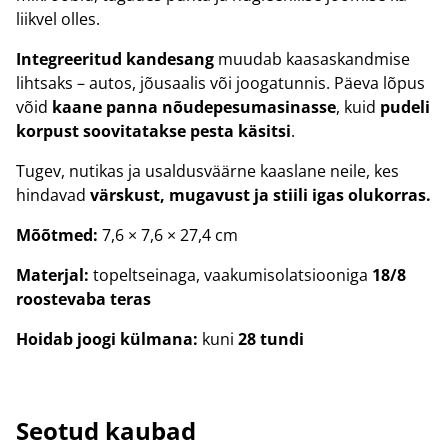
liikvel olles.
Integreeritud kandesang
muudab kaasaskandmise
lihtsaks – autos, jõusaalis või joogatunnis. Päeva lõpus
võid
kaane panna nõudepesumasinasse
, kuid
pudeli
korpust soovitatakse pesta käsitsi
.
Tugev, nutikas ja usaldusväärne kaaslane neile, kes
hindavad
värskust, mugavust ja stiili igas olukorras.
Mõõtmed:
7,6 × 7,6 × 27,4 cm
Materjal:
topeltseinaga, vaakumisolatsiooniga
18/8
roostevaba teras
Hoidab joogi külmana:
kuni
28 tundi
Seotud kaubad