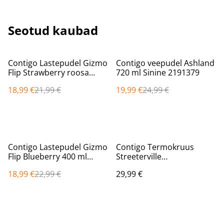
Seotud kaubad
%
%
Contigo Lastepudel Gizmo
Contigo veepudel Ashland
Flip Strawberry roosa
720 ml Sinine 2191379
400ml 2116113
18,99 €
21,99 €
19,99 €
24,99 €
%
Contigo Lastepudel Gizmo
Contigo Termokruus
Flip Blueberry 400 ml
Streeterville
2175285
THERMALOCK™ 1200 ml
18,99 €
22,99 €
29,99 €
Coral Roosa 2217787