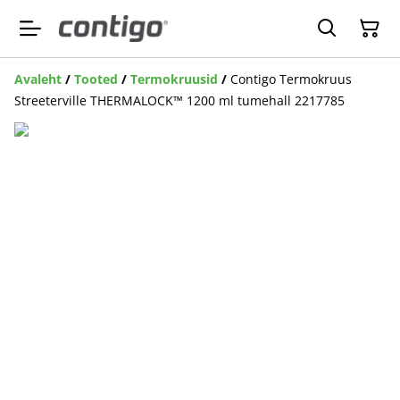
Avaleht
/
Tooted
/
Termokruusid
/
Contigo Termokruus
Streeterville THERMALOCK™ 1200 ml tumehall 2217785