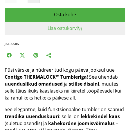
Osta kohe
Lisa ostukorvi
JAGAMINE
Püsi värske ja hüdreeritud kogu päeva jooksul uue
Contigo THERMALOCK™ Tumbleriga
! See ühendab
uuenduslikud omadused
ja
stiilse disaini
, muutes
selle täiuslikuks kaaslaseks nii kiiretel tööpäevadel kui
ka rahulikeks hetkeks päikese all.
See elegantne, kuid funktsionaalne tumbler on saanud
trendika uuenduskuuri
: sellel on
lekkekindel kaas
(suletud asendis) ja
kahekordne joomisvõimalus
–