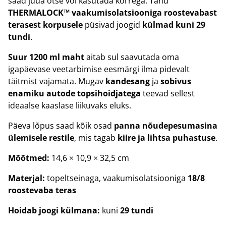
saad juua otse või kasutada kõrrega. Tänu
THERMALOCK™ vaakumisolatsiooniga roostevabast
terasest korpusele
püsivad joogid
külmad kuni 29
tundi
.
Suur 1200 ml maht
aitab sul saavutada oma
igapäevase veetarbimise eesmärgi ilma pidevalt
täitmist vajamata. Mugav
kandesang
ja
sobivus
enamiku autode topsihoidjatega
teevad sellest
ideaalse kaaslase liikuvaks eluks.
Päeva lõpus saad kõik osad
panna nõudepesumasina
ülemisele restile
, mis tagab
kiire ja lihtsa puhastuse
.
Mõõtmed:
14,6 × 10,9 × 32,5 cm
Materjal:
topeltseinaga, vaakumisolatsiooniga
18/8
roostevaba teras
Hoidab joogi külmana:
kuni
29 tundi