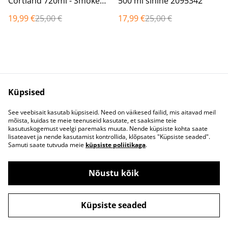
Cortland 720ml - Smoke
500 ml sinine 2095342
2191388
19,99 €
25,00 €
17,99 €
25,00 €
Küpsised
Võta meiega
Juriidilised
See veebisait kasutab küpsiseid. Need on väikesed failid, mis aitavad meil
mõista, kuidas te meie teenuseid kasutate, et saaksime teie
ühendust
tingimused
kasutuskogemust veelgi paremaks muuta. Nende küpsiste kohta saate
Privaatsuspoliitika
Küpsisepoliitika
lisateavet ja nende kasutamist kontrollida, klõpsates "Küpsiste seaded".
TELEIA MTÜ 53007007
Samuti saate tutvuda meie
küpsiste poliitikaga
.
Nõustu kõik
©
2026
Contigo.ee
Küpsiste seaded
powered by