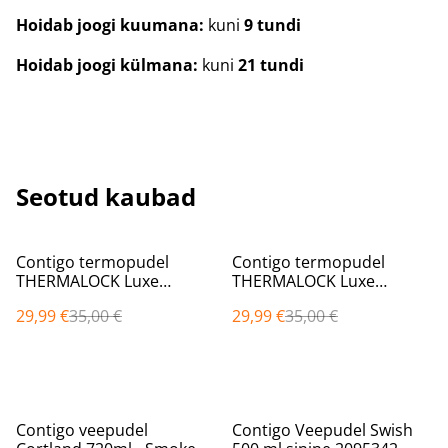
Hoidab joogi kuumana:
kuni
9 tundi
Hoidab joogi külmana:
kuni
21 tundi
Seotud kaubad
%
%
Contigo termopudel
Contigo termopudel
THERMALOCK Luxe
THERMALOCK Luxe
Tumbler 720 ml valge
Tumbler 720 ml 2212973
29,99 €
35,00 €
29,99 €
35,00 €
2212917
%
%
Contigo veepudel
Contigo Veepudel Swish