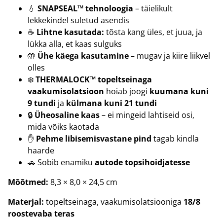
💧
SNAPSEAL™ tehnoloogia
– täielikult
lekkekindel suletud asendis
☕
Lihtne kasutada:
tõsta kang üles, et juua, ja
lükka alla, et kaas sulguks
🤲
Ühe käega kasutamine
– mugav ja kiire liikvel
olles
❄️
THERMALOCK™ topeltseinaga
vaakumisolatsioon
hoiab joogi
kuumana kuni
9 tundi
ja
külmana kuni 21 tundi
🔒
Üheosaline kaas
– ei mingeid lahtiseid osi,
mida võiks kaotada
✋
Pehme libisemisvastane pind
tagab kindla
haarde
🚗 Sobib enamiku
autode topsihoidjatesse
Mõõtmed:
8,3 × 8,0 × 24,5 cm
Materjal:
topeltseinaga, vaakumisolatsiooniga
18/8
roostevaba teras