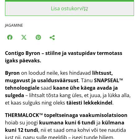
Lisa ostukorvi
JAGAMINE
Contigo Byron – stiilne ja vastupidav termotass
igaks päevaks.
Byron
on loodud neile, kes hindavad
lihtsust,
mugavust ja usaldusväärsust
. Tänu
SNAPSEAL™
tehnoloogiale
saad
kaane ühe käega avada ja
sulgeda
– lihtsalt tõsta kang üles, et juua, ja lükka alla,
et kaas sulguks ning oleks
täiesti lekkekindel
.
THERMALOCK™ topeltseinaga vaakumisolatsioon
hoiab su joogi
kuumana kuni 6 tundi
ja
külmana
kuni 12 tundi
, nii et saad oma kohvi või tee nautida
just nii, nagu sulle meeldib – isegi tunde hiljem.