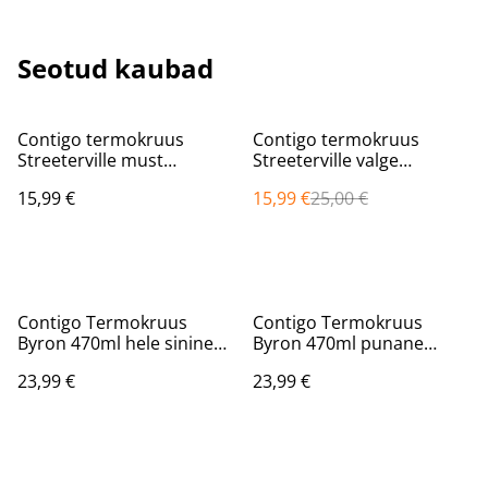
Seotud kaubad
%
Contigo termokruus
Contigo termokruus
Streeterville must
Streeterville valge
2184834
2174672
15,99 €
15,99 €
25,00 €
Contigo Termokruus
Contigo Termokruus
Byron 470ml hele sinine
Byron 470ml punane
2095664
2095632
23,99 €
23,99 €