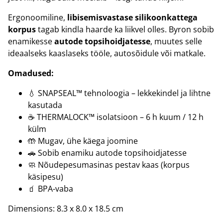
Ergonoomiline,
libisemisvastase silikoonkattega
korpus
tagab kindla haarde ka liikvel olles. Byron sobib
enamikesse
autode topsihoidjatesse
, muutes selle
ideaalseks kaaslaseks tööle, autosõidule või matkale.
Omadused:
💧 SNAPSEAL™ tehnoloogia – lekkekindel ja lihtne
kasutada
☕ THERMALOCK™ isolatsioon – 6 h kuum / 12 h
külm
🤲 Mugav, ühe käega joomine
🚗 Sobib enamiku autode topsihoidjatesse
🧼 Nõudepesumasinas pestav kaas (korpus
käsipesu)
🧃 BPA-vaba
Dimensions: 8.3 x 8.0 x 18.5 cm